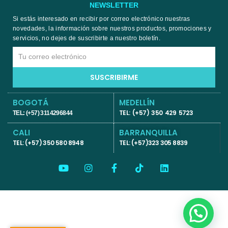
NEWSLETTER
Si estás interesado en recibir por correo electrónico nuestras
novedades, la información sobre nuestros productos, promociones y
servicios, no dejes de suscribirte a nuestro boletín.
Email
SUSCRIBIRME
BOGOTÁ
MEDELLÍN
TEL: (+57) 350 429 5723
TEL: (+57) 3114296844
CALI
BARRANQUILLA
TEL: (+57) 350 580 8948
TEL: (+57)323 305 8839
Y
I
F
T
L
o
n
a
i
i
u
s
c
k
n
t
t
e
t
k
u
a
b
o
e
b
g
o
k
d
e
r
o
i
a
k
n