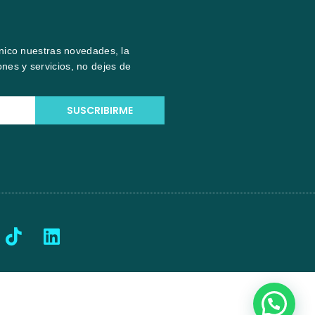
ónico nuestras novedades, la
nes y servicios, no dejes de
SUSCRIBIRME
T
L
i
i
k
n
t
k
o
e