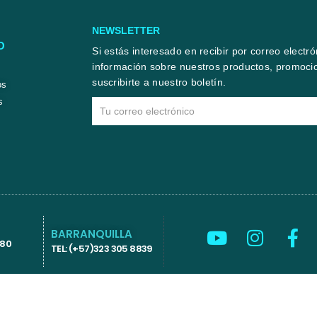
NEWSLETTER
O
Si estás interesado en recibir por correo electr
información sobre nuestros productos, promocio
suscribirte a nuestro boletín.
os
s
Email
Y
I
F
BARRANQUILLA
580
o
n
a
TEL: (+57)323 305 8839
u
s
c
t
t
e
u
a
b