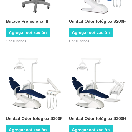
Butaco Profesional II
Unidad Odontológica S200F
Agregar cotización
Agregar cotización
Consultorios
Consultorios
Unidad Odontológica S300F
Unidad Odontológica S300H
Agregar cotización
Agregar cotización