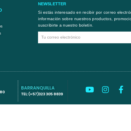
NEWSLETTER
O
Si estás interesado en recibir por correo electr
información sobre nuestros productos, promocio
suscribirte a nuestro boletín.
os
s
Email
Y
I
F
BARRANQUILLA
580
o
n
a
TEL: (+57)323 305 8839
u
s
c
t
t
e
u
a
b
b
g
o