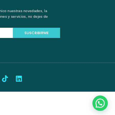
ónico nuestras novedades, la
nes y servicios, no dejes de
SUSCRIBIRME
T
L
i
i
k
n
t
k
o
e
k
d