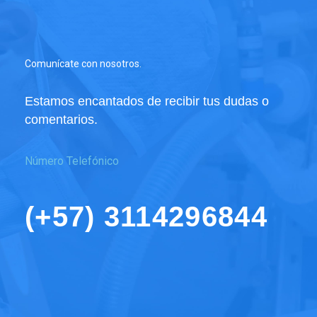
botella
de
1
LT
Comunícate con nosotros.
cantidad
Estamos encantados de recibir tus dudas o
comentarios.
Número Telefónico
(+57) 3114296844