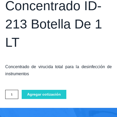
Concentrado ID-
213 Botella De 1
LT
Concentrado de virucida total para la desinfección de
instrumentos
Desinfectante
Agregar cotización
instrumental
concentrado
ID-
213