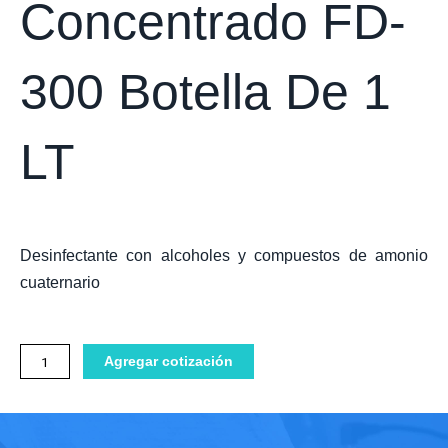
Concentrado FD-
300 Botella De 1
LT
Desinfectante con alcoholes y compuestos de amonio
cuaternario
Desinfectante
Agregar cotización
superficies
concentrado
FD-
300