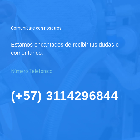
botella
de
1
LT
Comunícate con nosotros.
cantidad
Estamos encantados de recibir tus dudas o
comentarios.
Número Telefónico
(+57) 3114296844