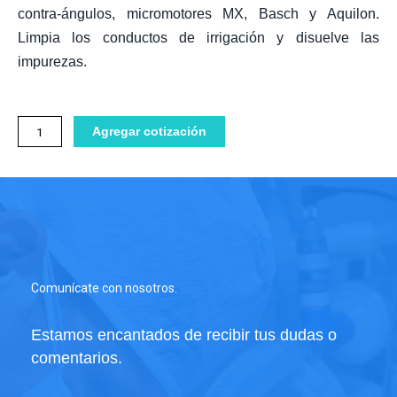
contra-ángulos, micromotores MX, Basch y Aquilon.
Limpia los conductos de irrigación y disuelve las
impurezas.
Lubrifluid
Agregar cotización
Aceite
lubricante
Piezas
de
mano
cantidad
Comunícate con nosotros.
Estamos encantados de recibir tus dudas o
comentarios.