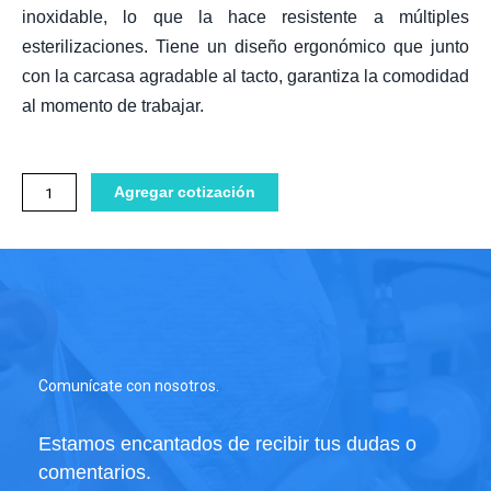
inoxidable, lo que la hace resistente a múltiples
esterilizaciones. Tiene un diseño ergonómico que junto
con la carcasa agradable al tacto, garantiza la comodidad
al momento de trabajar.
Pieza
Agregar cotización
Alta
velocidad
Alto
Torque
230B
cantidad
Comunícate con nosotros.
Estamos encantados de recibir tus dudas o
comentarios.