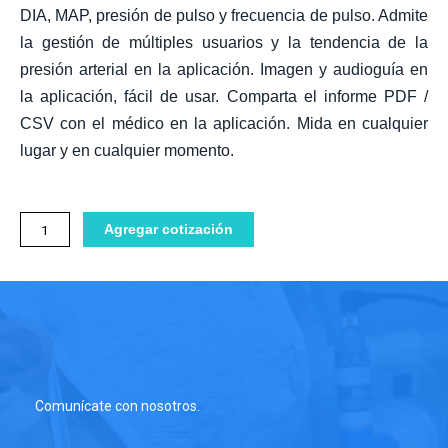
DIA, MAP, presión de pulso y frecuencia de pulso. Admite
la gestión de múltiples usuarios y la tendencia de la
presión arterial en la aplicación. Imagen y audioguía en
la aplicación, fácil de usar. Comparta el informe PDF /
CSV con el médico en la aplicación. Mida en cualquier
lugar y en cualquier momento.
Tensiómetro
Agregar cotización
de
brazo
Inalámbrico
AIRBP
2
cantidad
Comunícate con nosotros.