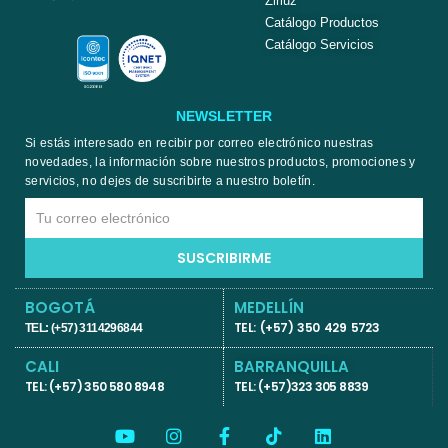
Ziriuz
Catálogo Productos
Catálogo Servicios
NEWSLETTER
Si estás interesado en recibir por correo electrónico nuestras
novedades, la información sobre nuestros productos, promociones y
servicios, no dejes de suscribirte a nuestro boletín.
Email
SUSCRIBIRME
BOGOTÁ
MEDELLÍN
TEL: (+57) 350 429 5723
TEL: (+57) 3114296844
CALI
BARRANQUILLA
TEL: (+57) 350 580 8948
TEL: (+57)323 305 8839
Y
I
F
T
L
o
n
a
i
i