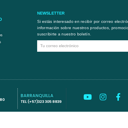
NEWSLETTER
O
Si estás interesado en recibir por correo electr
información sobre nuestros productos, promocio
suscribirte a nuestro boletín.
os
s
Email
Y
I
F
BARRANQUILLA
580
o
n
a
TEL: (+57)323 305 8839
u
s
c
t
t
e
u
a
b