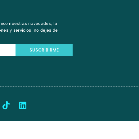
ónico nuestras novedades, la
nes y servicios, no dejes de
SUSCRIBIRME
T
L
i
i
k
n
t
k
o
e