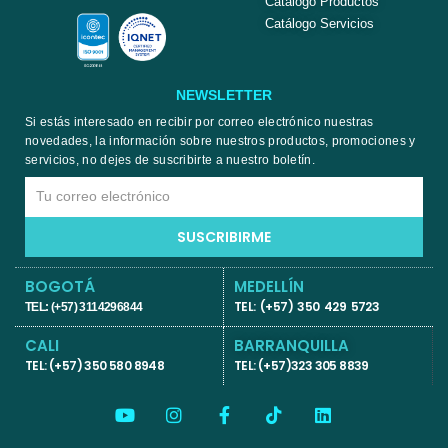
Catálogo Productos
Catálogo Servicios
NEWSLETTER
Si estás interesado en recibir por correo electrónico nuestras
novedades, la información sobre nuestros productos, promociones y
servicios, no dejes de suscribirte a nuestro boletín.
Email
SUSCRIBIRME
BOGOTÁ
MEDELLÍN
TEL: (+57) 350 429 5723
TEL: (+57) 3114296844
CALI
BARRANQUILLA
TEL: (+57) 350 580 8948
TEL: (+57)323 305 8839
Y
I
F
T
L
o
n
a
i
i
u
s
c
k
n