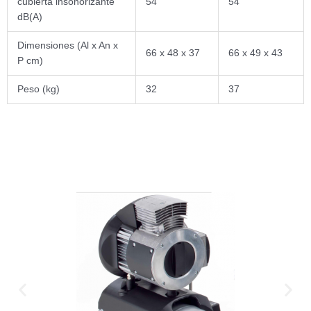
cubierta insonorizante
54
54
dB(A)
Dimensiones (Al x An x
66 x 48 x 37
66 x 49 x 43
P cm)
Peso (kg)
32
37