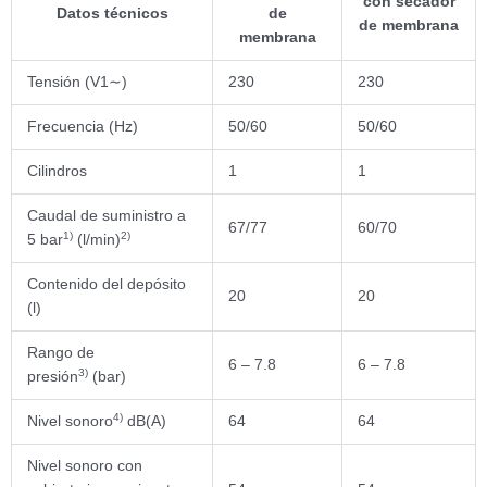
con secador
Datos técnicos
de
de membrana
membrana
Tensión (V1∼)
230
230
Frecuencia (Hz)
50/60
50/60
Cilindros
1
1
Caudal de suministro a
67/77
60/70
1)
2)
5 bar
(l/min)
Contenido del depósito
20
20
(l)
Rango de
6 – 7.8
6 – 7.8
3)
presión
(bar)
4)
Nivel sonoro
dB(A)
64
64
Nivel sonoro con