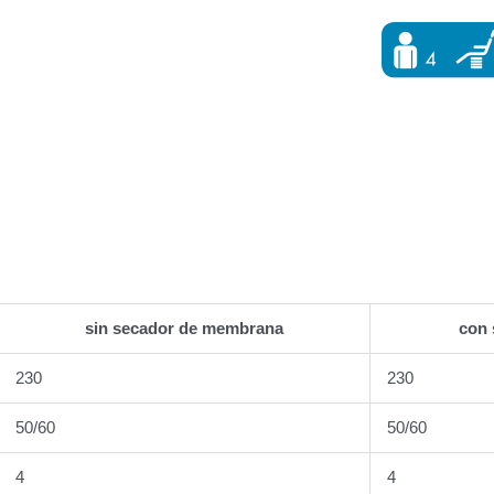
sin secador de membrana
con
230
230
50/60
50/60
4
4