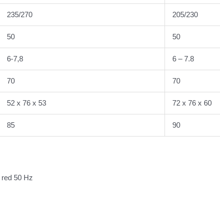
235/270
205/230
50
50
6-7,8
6 – 7.8
70
70
52 x 76 x 53
72 x 76 x 60
85
90
 red 50 Hz