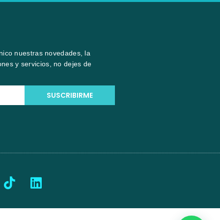
ónico nuestras novedades, la
nes y servicios, no dejes de
SUSCRIBIRME
T
L
i
i
k
n
t
k