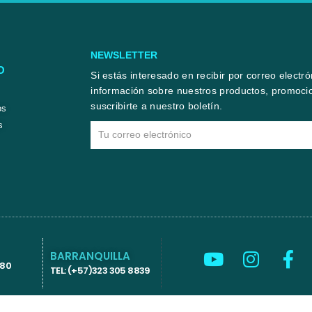
NEWSLETTER
O
Si estás interesado en recibir por correo electr
información sobre nuestros productos, promocio
suscribirte a nuestro boletín.
os
s
Email
Y
I
F
BARRANQUILLA
580
o
n
a
TEL: (+57)323 305 8839
u
s
c
t
t
e