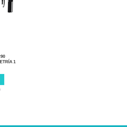
R90
TRÍA 1
s