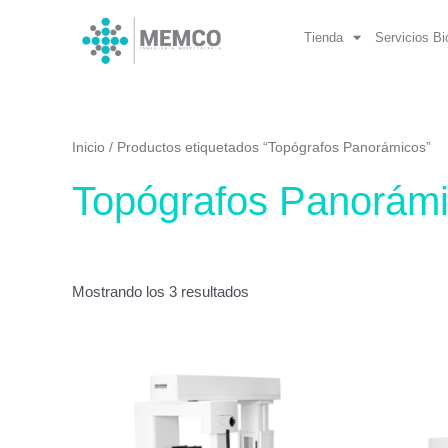
Ir
al
Tienda
Servicios B
contenido
Inicio
/ Productos etiquetados “Topógrafos Panorámicos”
Topógrafos Panorám
Mostrando los 3 resultados